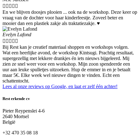





En we blijven doosjes plooien ... ook na de workshop. Deze keer op
vraag van de dochter voor haar kinderfeestje. Zoveel beter en
mooier dan een plastiek zakje als traktatiezakje. ♥️
Evelyn Lafond





Bij Rest kan je creatief materiaal shoppen en workshops volgen.
Wat een heerlijke avond, de workshop Kintsugi. Prachtig resultaat,
supergezellig met lekkere drankjes én iets nieuws bijgeleerd. Mij
zien ze snel weer voor een workshop. Mijn zoon spendeerde een
uur aan leuke spulletjes uitzoeken. Hup de emmer in en je betaalt
maar 5€. Elke week wel nieuwe dingen te vinden. Echt een
schattentocht.
Lees al onze reviews op Google, en laat er zelf één achter!
Rest erkende cv
Pieter Reypenslei 4-6
2640 Mortsel
België
+32 470 35 08 18