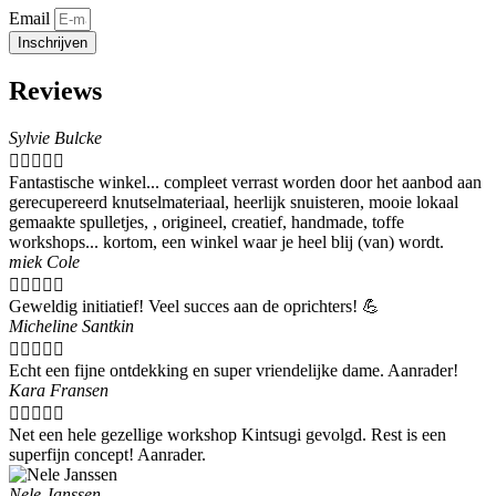
Email
Inschrijven
Reviews
Sylvie Bulcke





Fantastische winkel... compleet verrast worden door het aanbod aan
gerecupereerd knutselmateriaal, heerlijk snuisteren, mooie lokaal
gemaakte spulletjes, , origineel, creatief, handmade, toffe
workshops... kortom, een winkel waar je heel blij (van) wordt.
miek Cole





Geweldig initiatief! Veel succes aan de oprichters! 💪
Micheline Santkin





Echt een fijne ontdekking en super vriendelijke dame. Aanrader!
Kara Fransen





Net een hele gezellige workshop Kintsugi gevolgd. Rest is een
superfijn concept! Aanrader.
Nele Janssen